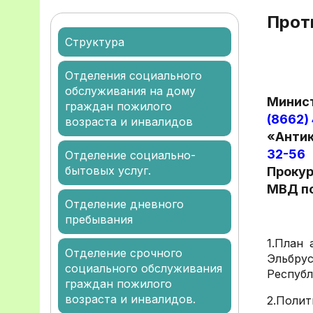
Прот
Структура
Отделения социального
обслуживания на дому
Минист
граждан пожилого
(8662)
возраста и инвалидов
«Антик
32-56
Отделение социально-
бытовых услуг.
Прокур
МВД по
Отделение дневного
пребывания
1.
План 
Отделение срочного
Эльбру
социального обслуживания
Республ
граждан пожилого
возраста и инвалидов.
2.Поли