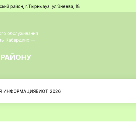
ий район, г.Тырныауз, ул.Энеева, 18
ого обслуживания
иты Кабардино —
 РАЙОНУ
Я ИНФОРМАЦИЯ
БИОТ 2026