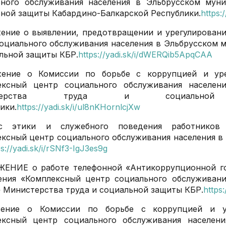
ьного обслуживания населения в Эльбрусском мун
ной защиты Кабардино-Балкарской Республики.
https:
ение о выявлении, предотвращении и урегулирован
оциального обслуживания населения в Эльбрусском
льной защиты КБР.
https://yadi.sk/i/dWERQib5ApqCAA
жение о Комиссии по борьбе с коррупцией и ур
ексный центр социального обслуживания населен
стерства труда и социальной за
ики.
https://yadi.sk/i/ul8nKHornlcjXw
кс этики и служебного поведения работников 
ксный центр социального обслуживания населения 
ps://yadi.sk/i/rSNf3-IgJ3es9g
ЖЕНИЕ о работе телефонной «Антикоррупционной го
ения «Комплексный центр социального обслуживани
 Министерства труда и социальной защиты КБР.
https
жение о Комиссии по борьбе с коррупцией и у
ексный центр социального обслуживания населен