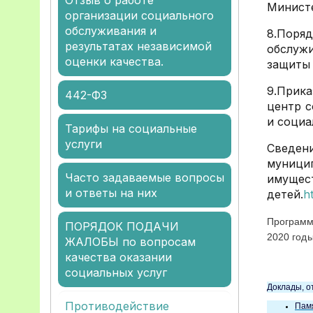
Отзыв о работе
Министе
организации социального
обслуживания и
8.Поря
результатах независимой
обслуж
оценки качества.
защиты
9.Прика
442-ФЗ
центр с
и социа
Тарифы на социальные
услуги
Сведен
муници
Часто задаваемые вопросы
имуще
и ответы на них
детей.
h
Программ
ПОРЯДОК ПОДАЧИ
2020 годы
ЖАЛОБЫ по вопросам
качества оказании
социальных услуг
Доклады, о
Противодействие
Памя