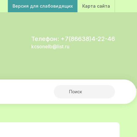
Версия для слабовидящих
Карта сайта
Телефон: +7(86638)4-22-46
kcsonelb@list.ru