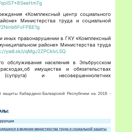
k/i/qolS7x8SeeHmTg
чреждения «Комплексный центр социального
районе» Министерства труда и социальной
k/i/2Ninb6FvFPBE1g
 и иных правонарушении в ГКУ «Комплексный
 муниципальном районе» Министерства труда
s://yadi.sk/i/qMgJ2ZPCklvLSQ
го обслуживания населения в Эльбрусском
асходах,об имуществе и обязательствах
(супруга) и несовершеннолетних
й защиты Кабардино-Балкарской Республики на 2018 -
АЛЫ:
оррупции
ходящихся в ведении министерства труда и социальной защиты