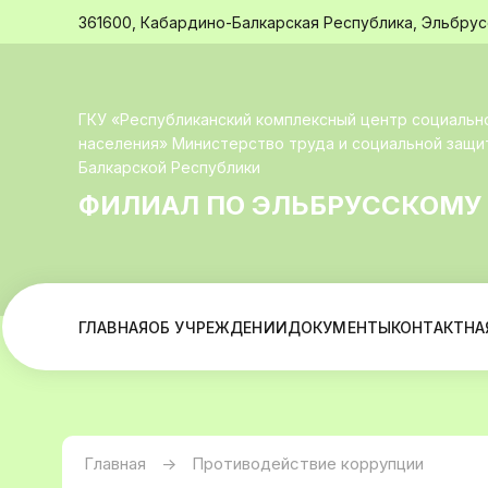
361600, Кабардино-Балкарская Республика, Эльбрусск
ГКУ «Республиканский комплексный центр социальн
населения» Министерство труда и социальной защ
Балкарской Республики
ФИЛИАЛ ПО ЭЛЬБРУССКОМУ
ГЛАВНАЯ
ОБ УЧРЕЖДЕНИИ
ДОКУМЕНТЫ
КОНТАКТНА
Главная
->
Противодействие коррупции