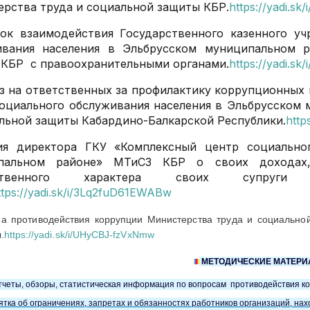
рства труда и социальной защиты КБР.
https://yadi.s
док взаимодействия Государственного казенного у
ивания населения в Эльбрусском муниципальном 
 КБР с правоохранительными органами.
https://yadi.s
з на ответственных за профилактику коррупционных
оциального обслуживания населения в Эльбрусском
льной защиты Кабардино-Балкарской Республики.
http
ия директора ГКУ «Комплексный центр социально
пальном районе» МТиСЗ КБР о своих доходах,р
ственного характера своих супруги 
ttps://yadi.sk/i/3Lq2fuD61EWABw
а противодействия коррупции Министерства труда и социально
.
https://yadi.sk/i/UHyCBJ-fzVxNmw
МЕТОДИЧЕСКИЕ МАТЕРИ
тчеты, обзоры, статистическая информация по вопросам противодействия к
тка об ограничениях, запретах и обязанностях работников организаций, на