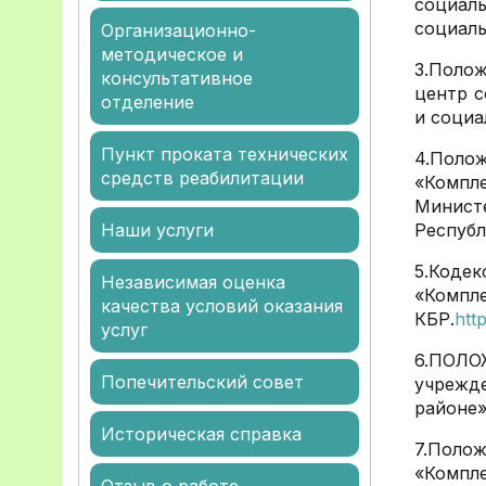
социал
социаль
Организационно-
методическое и
3.Полож
консультативное
центр с
отделение
и социа
Пункт проката технических
4.Поло
средств реабилитации
«Компл
Мини
Наши услуги
Республ
5.Коде
Независимая оценка
«Компле
качества условий оказания
КБР.
htt
услуг
6.ПОЛО
Попечительский совет
учрежд
районе»
Историческая справка
7.Поло
«Компл